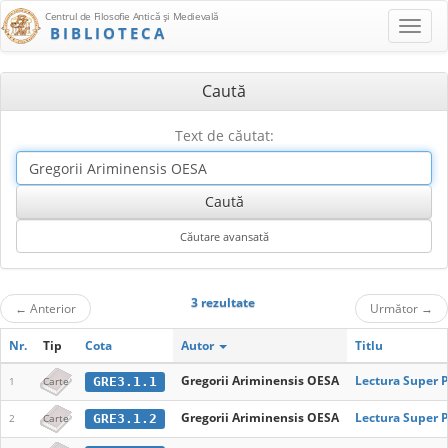
Centrul de Filosofie Antică şi Medievală
BIBLIOTECA
Caută
Text de căutat:
3 rezultate
←
Anterior
Următor
→
Nr.
Tip
Cota
Autor
Titlu
Gregorii Ariminensis OESA
Lectura Super 
GRE3.1.1
1
Carte
Gregorii Ariminensis OESA
Lectura Super 
GRE3.1.2
2
Carte