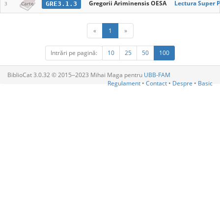
Gregorii Ariminensis OESA
Lectura Super 
GRE3.1.3
3
Carte
«
1
»
Intrări pe pagină:
10
25
50
100
BiblioCat 3.0.32 © 2015‒2023 Mihai Maga pentru
UBB-FAM
Regulament
•
Contact
•
Despre
•
Basic