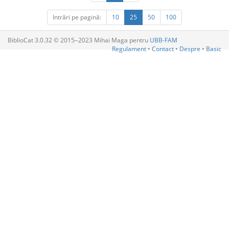
Intrări pe pagină:
10
25
50
100
BiblioCat 3.0.32 © 2015‒2023 Mihai Maga pentru
UBB-FAM
Regulament
•
Contact
•
Despre
•
Basic