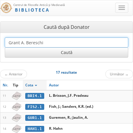
Centrul de Filosofie Antică şi Medievală
BIBLIOTECA
Caută după Donator
17 rezultate
←
Anterior
Următor
→
Nr.
Tip
Cota
Autor
L. Brisson, J.F. Pradeau
BRI4.1
11
Carte
Fish, J.; Sanders, K.R. (ed.)
FIS2.1
12
Carte
Guremen, R.; Jaulin, A.
GUR1.1
13
Carte
R. Hahn
HAH1.1
14
Carte