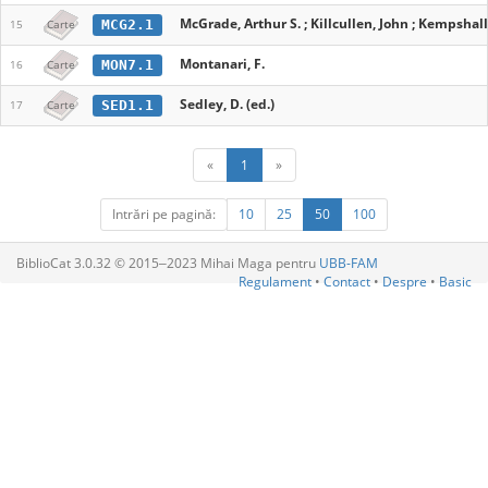
McGrade, Arthur S. ; Killcullen, John ; Kempshal
MCG2.1
15
Carte
Montanari, F.
MON7.1
16
Carte
Sedley, D. (ed.)
SED1.1
17
Carte
«
1
»
Intrări pe pagină:
10
25
50
100
BiblioCat 3.0.32 © 2015‒2023 Mihai Maga pentru
UBB-FAM
Regulament
•
Contact
•
Despre
•
Basic