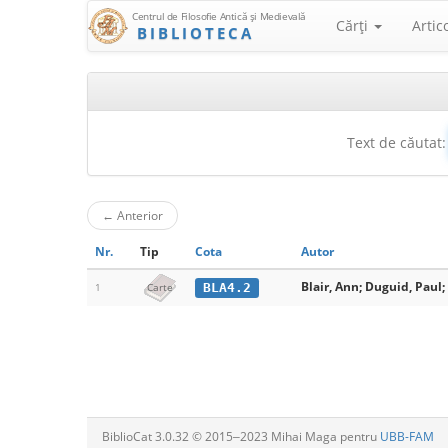
Centrul de Filosofie Antică şi Medievală
Cărţi
Artic
BIBLIOTECA
Text de căutat:
←
Anterior
Nr.
Tip
Cota
Autor
Blair, Ann; Duguid, Paul;
BLA4.2
1
Carte
BiblioCat 3.0.32 © 2015‒2023 Mihai Maga pentru
UBB-FAM