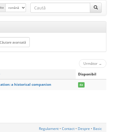
mba
Următor
→
Disponibil
ation: a historical companion
da
Regulament
•
Contact
•
Despre
•
Basic