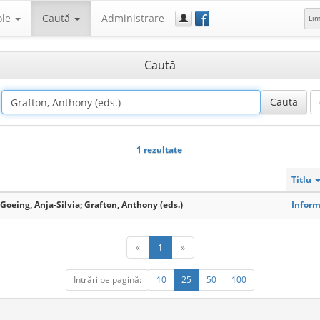
f
ole
Caută
Administrare
Li
Caută
1 rezultate
Titlu
 Goeing, Anja-Silvia; Grafton, Anthony (eds.)
Inform
«
1
»
Intrări pe pagină:
10
25
50
100