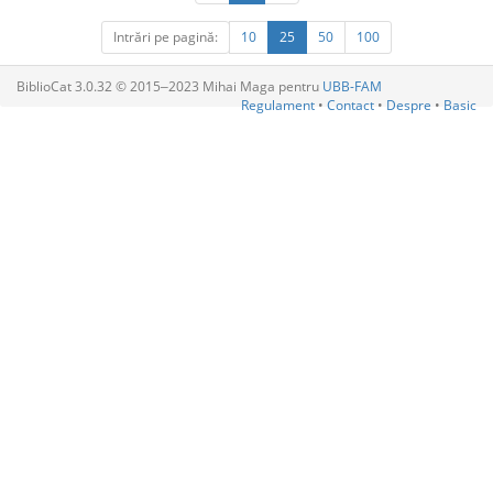
Intrări pe pagină:
10
25
50
100
BiblioCat 3.0.32 © 2015‒2023 Mihai Maga pentru
UBB-FAM
Regulament
•
Contact
•
Despre
•
Basic