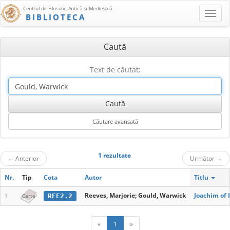
Centrul de Filosofie Antică şi Medievală
BIBLIOTECA
Caută
Text de căutat:
1 rezultate
←
Anterior
Următor
→
Nr.
Tip
Cota
Autor
Titlu
Reeves, Marjorie; Gould, Warwick
Joachim of 
REE2.2
1
Carte
«
1
»