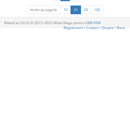
Intrări pe pagină:
10
25
50
100
BiblioCat 3.0.32 © 2015‒2023 Mihai Maga pentru
UBB-FAM
Regulament
•
Contact
•
Despre
•
Basic