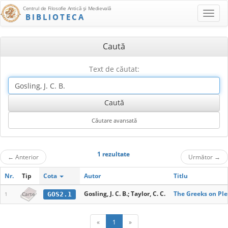
Centrul de Filosofie Antică şi Medievală
BIBLIOTECA
Caută
Text de căutat:
1 rezultate
←
Anterior
Următor
→
Nr.
Tip
Cota
Autor
Titlu
Gosling, J. C. B.; Taylor, C. C.
The Greeks on Pl
GOS2.1
1
Carte
«
1
»