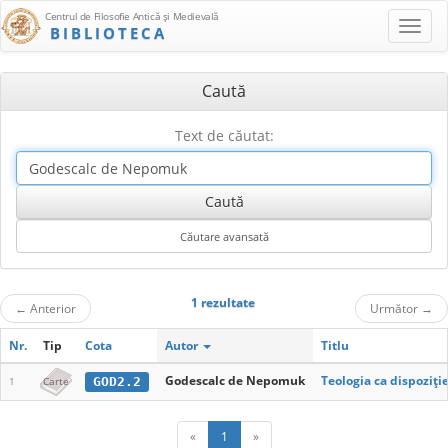
Centrul de Filosofie Antică şi Medievală
BIBLIOTECA
Caută
Text de căutat:
1 rezultate
←
Anterior
Următor
→
Nr.
Tip
Cota
Autor
Titlu
Godescalc de Nepomuk
Teologia ca dispoziţie
GOD2.2
1
Carte
«
1
»