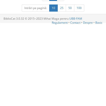
Intrări pe pagină:
10
25
50
100
BiblioCat 3.0.32 © 2015‒2023 Mihai Maga pentru
UBB-FAM
Regulament
•
Contact
•
Despre
•
Basic