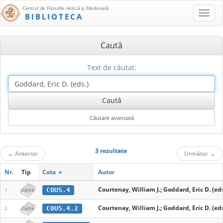
Centrul de Filosofie Antică şi Medievală
BIBLIOTECA
Caută
Text de căutat:
3 rezultate
←
Anterior
Următor
→
Nr.
Tip
Cota
Autor
Courtenay, William J.; Goddard, Eric D. (eds
COU5.4
1
Carte
Courtenay, William J.; Goddard, Eric D. (eds
COU5.4.2
2
Carte