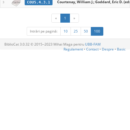
Courtenay, William J.; Goddard, Eric D. (eds
COU5.4.3.1
3
Carte
«
1
»
Intrări pe pagină:
10
25
50
100
BiblioCat 3.0.32 © 2015‒2023 Mihai Maga pentru
UBB-FAM
Regulament
•
Contact
•
Despre
•
Basic