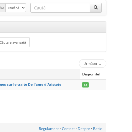
mba
Următor
→
Disponibil
s sur le traite De l'ame d'Aristote
da
Regulament
•
Contact
•
Despre
•
Basic