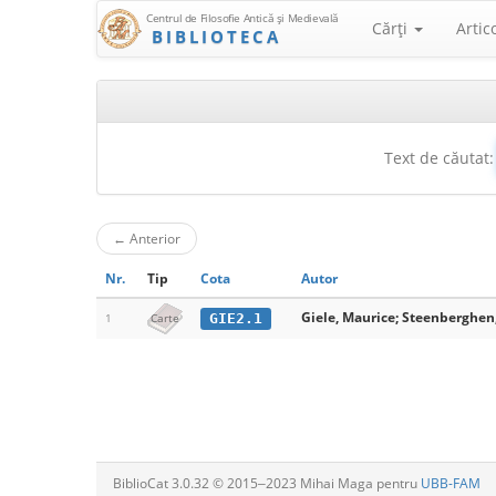
Centrul de Filosofie Antică şi Medievală
Cărţi
Artic
BIBLIOTECA
Text de căutat:
←
Anterior
Nr.
Tip
Cota
Autor
Giele, Maurice; Steenberghen,
GIE2.1
1
Carte
BiblioCat 3.0.32 © 2015‒2023 Mihai Maga pentru
UBB-FAM