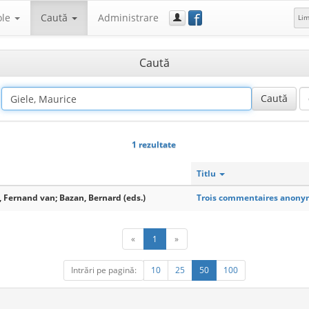
f
ole
Caută
Administrare
Li
Caută
1 rezultate
Titlu
 Fernand van; Bazan, Bernard (eds.)
Trois commentaires anonyme
«
1
»
Intrări pe pagină:
10
25
50
100