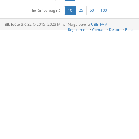
Intrări pe pagină:
10
25
50
100
BiblioCat 3.0.32 © 2015‒2023 Mihai Maga pentru
UBB-FAM
Regulament
•
Contact
•
Despre
•
Basic