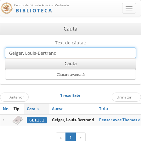
Centrul de Filosofie Antică şi Medievală
BIBLIOTECA
Caută
Text de căutat:
1 rezultate
←
Anterior
Următor
→
Nr.
Tip
Cota
Autor
Titlu
Geiger, Louis-Bertrand
Penser avec Thomas d
GEI1.1
1
Carte
«
1
»