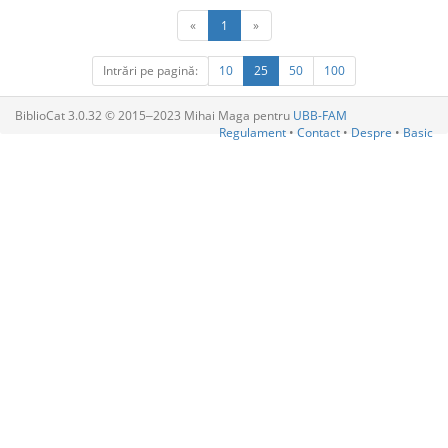
«
1
»
Intrări pe pagină:
10
25
50
100
BiblioCat 3.0.32 © 2015‒2023 Mihai Maga pentru
UBB-FAM
Regulament
•
Contact
•
Despre
•
Basic