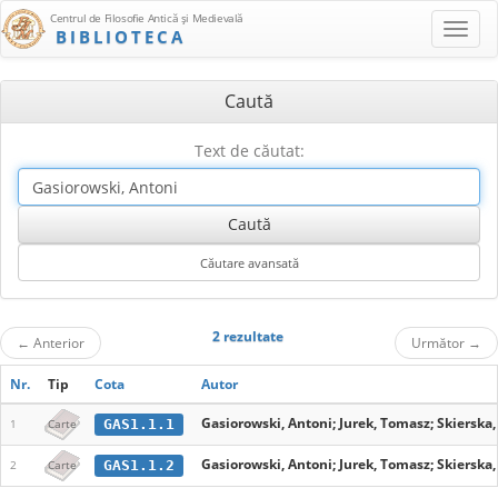
Centrul de Filosofie Antică şi Medievală
BIBLIOTECA
Caută
Text de căutat:
2 rezultate
←
Anterior
Următor
→
Nr.
Tip
Cota
Autor
Gasiorowski, Antoni; Jurek, Tomasz; Skierska, 
GAS1.1.1
1
Carte
Gasiorowski, Antoni; Jurek, Tomasz; Skierska, 
GAS1.1.2
2
Carte