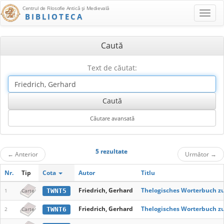
Centrul de Filosofie Antică şi Medievală
BIBLIOTECA
Caută
Text de căutat:
5 rezultate
←
Anterior
Următor
→
Nr.
Tip
Cota
Autor
Titlu
Friedrich, Gerhard
Thelogisches Worterbuch 
TWNT5
1
Carte
Friedrich, Gerhard
Thelogisches Worterbuch 
TWNT6
2
Carte