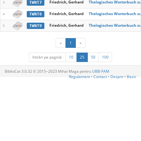
Friedrich, Gerhard
Thelogisches Worterbuch 
TWNT7
3
Carte
Friedrich, Gerhard
Thelogisches Worterbuch 
TWNT8
4
Carte
Friedrich, Gerhard
Thelogisches Worterbuch 
TWNT9
5
Carte
«
1
»
Intrări pe pagină:
10
25
50
100
BiblioCat 3.0.32 © 2015‒2023 Mihai Maga pentru
UBB-FAM
Regulament
•
Contact
•
Despre
•
Basic