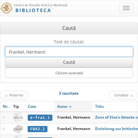
Centrul de Filosofie Antică şi Medievală
BIBLIOTECA
Caută
Text de căutat:
3 rezultate
←
Anterior
Următor
→
Nr.
Tip
Cota
Autor
Titlu
Frankel, Hermann
Zeno of Elea's Attacks o
x-fra1.1
1
Articol
Frankel, Hermann
Einleitung zur kritisc
FRA2.1
2
Carte