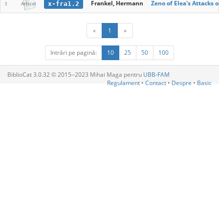
Frankel, Hermann
Zeno of Elea's Attacks o
x-fra1.2
3
Articol
«
1
»
Intrări pe pagină:
10
25
50
100
BiblioCat 3.0.32 © 2015‒2023 Mihai Maga pentru
UBB-FAM
Regulament
•
Contact
•
Despre
•
Basic