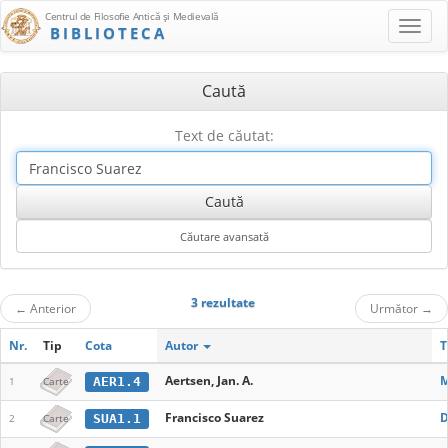
Centrul de Filosofie Antică şi Medievală
BIBLIOTECA
Caută
Text de căutat:
3 rezultate
←
Anterior
Următor
→
Nr.
Tip
Cota
Autor
T
Aertsen, Jan. A.
M
AER1.4
1
Carte
Francisco Suarez
D
SUA1.1
2
Carte