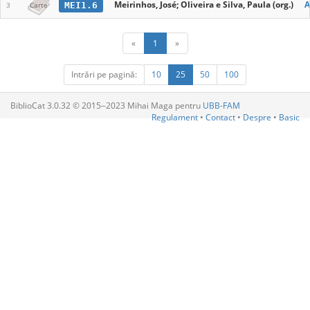
Meirinhos, José; Oliveira e Silva, Paula (org.)
A
MEI1.6
3
Carte
«
1
»
Intrări pe pagină:
10
25
50
100
BiblioCat 3.0.32 © 2015‒2023 Mihai Maga pentru
UBB-FAM
Regulament
•
Contact
•
Despre
•
Basic