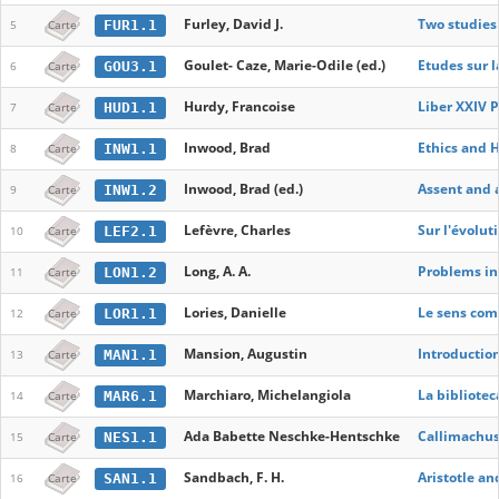
Furley, David J.
Two studies 
FUR1.1
5
Carte
Goulet- Caze, Marie-Odile (ed.)
Etudes sur l
GOU3.1
6
Carte
Hurdy, Francoise
Liber XXIV 
HUD1.1
7
Carte
Inwood, Brad
Ethics and 
INW1.1
8
Carte
Inwood, Brad (ed.)
Assent and
INW1.2
9
Carte
Lefèvre, Charles
Sur l'évolut
LEF2.1
10
Carte
Long, A. A.
Problems in
LON1.2
11
Carte
Lories, Danielle
Le sens com
LOR1.1
12
Carte
Mansion, Augustin
Introduction
MAN1.1
13
Carte
Marchiaro, Michelangiola
La bibliotec
MAR6.1
14
Carte
Ada Babette Neschke-Hentschke
Callimachus 
NES1.1
15
Carte
Sandbach, F. H.
Aristotle an
SAN1.1
16
Carte