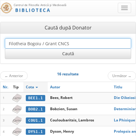
Centrul de Filosofie Antică şi Medievală
BIBLIOTECA
Caută după Donator
16 rezultate
←
Anterior
Următor
→
Nr.
Tip
Cota
Autor
Titlu
Bees, Robert
Die Oikeiosi
BEE1.1
1
Carte
Bobzien, Susan
Determinism
BOB2.1
2
Carte
Couloubaritsis, Lambros
La Phisique 
COU1.1
3
Carte
Dyson, Henry
Prolepsis an
DYS1.1
4
Carte