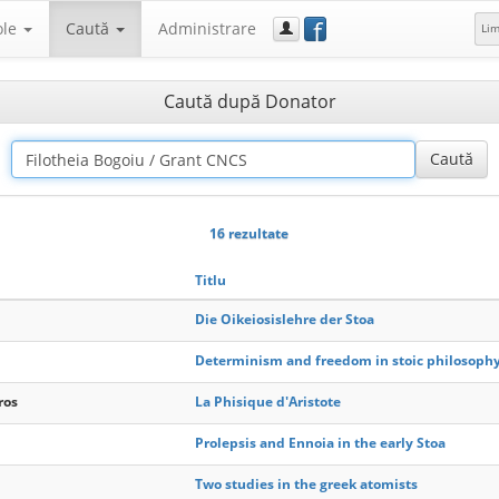
f
ole
Caută
Administrare
Li
Caută după Donator
16 rezultate
Titlu
Die Oikeiosislehre der Stoa
Determinism and freedom in stoic philosoph
ros
La Phisique d'Aristote
Prolepsis and Ennoia in the early Stoa
Two studies in the greek atomists