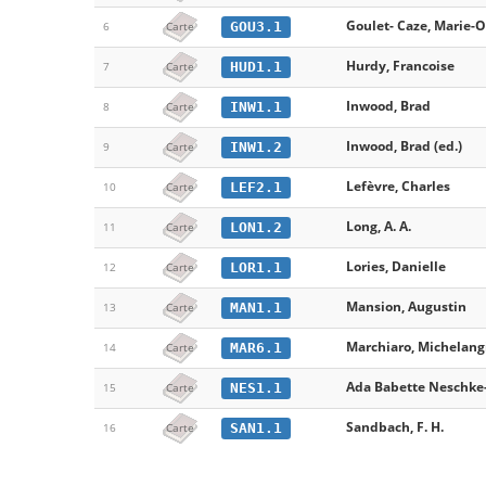
Goulet- Caze, Marie-Od
GOU3.1
6
Carte
Hurdy, Francoise
HUD1.1
7
Carte
Inwood, Brad
INW1.1
8
Carte
Inwood, Brad (ed.)
INW1.2
9
Carte
Lefèvre, Charles
LEF2.1
10
Carte
Long, A. A.
LON1.2
11
Carte
Lories, Danielle
LOR1.1
12
Carte
Mansion, Augustin
MAN1.1
13
Carte
Marchiaro, Michelang
MAR6.1
14
Carte
Ada Babette Neschke
NES1.1
15
Carte
Sandbach, F. H.
SAN1.1
16
Carte