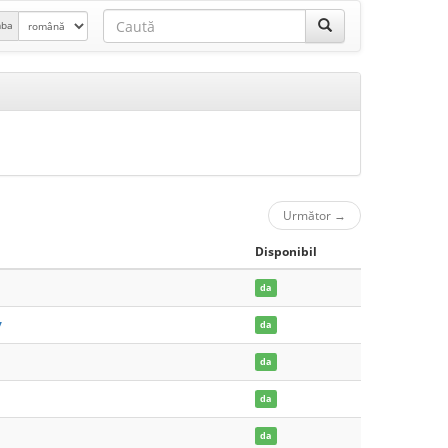
mba
Următor
→
Disponibil
da
y
da
da
da
da