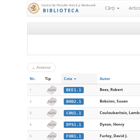
Centrul de Filosofie Antică şi Medievală
Cărţi
Artic
BIBLIOTECA
←
Anterior
Nr.
Tip
Cota
Autor
Bees, Robert
BEE1.1
1
Carte
Bobzien, Susan
BOB2.1
2
Carte
Couloubaritsis, Lamb
COU1.1
3
Carte
Dyson, Henry
DYS1.1
4
Carte
Furley, David J.
FUR1.1
5
Carte