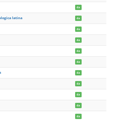
da
logica latina
da
da
da
da
da
s
da
da
da
da
da