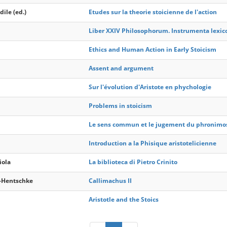
ile (ed.)
Etudes sur la theorie stoicienne de l'action
Liber XXIV Philosophorum. Instrumenta lexico
Ethics and Human Action in Early Stoicism
Assent and argument
Sur l'évolution d'Aristote en phychologie
Problems in stoicism
Le sens commun et le jugement du phronimo
Introduction a la Phisique aristotelicienne
iola
La biblioteca di Pietro Crinito
-Hentschke
Callimachus II
Aristotle and the Stoics