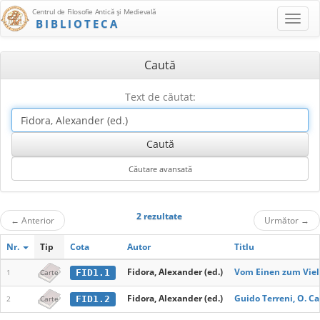
Centrul de Filosofie Antică şi Medievală
BIBLIOTECA
Caută
Text de căutat:
2 rezultate
←
Anterior
Următor
→
Nr.
Tip
Cota
Autor
Titlu
Fidora, Alexander (ed.)
Vom Einen zum Vie
FID1.1
1
Carte
Fidora, Alexander (ed.)
Guido Terreni, O. Ca
FID1.2
2
Carte