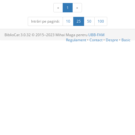
«
1
»
Intrări pe pagină:
10
25
50
100
BiblioCat 3.0.32 © 2015‒2023 Mihai Maga pentru
UBB-FAM
Regulament
•
Contact
•
Despre
•
Basic