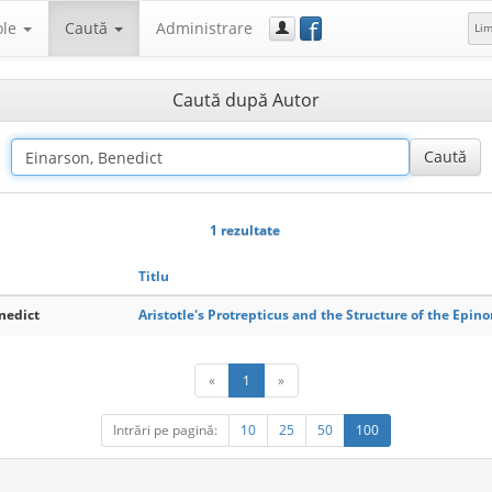
f
ole
Caută
Administrare
Li
Caută după Autor
1 rezultate
Titlu
nedict
Aristotle's Protrepticus and the Structure of the Epin
«
1
»
Intrări pe pagină:
10
25
50
100