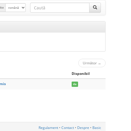
mba
Următor
→
Disponibil
omis
da
Regulament
•
Contact
•
Despre
•
Basic