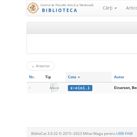
Centrul de Filosofie Antică şi Medievală
Cărţi
Artic
BIBLIOTECA
←
Anterior
Nr.
Tip
Cota
Autor
Einarson, Be
x-ein1.1
1
Articol
BiblioCat 3.0.32 © 2015‒2023 Mihai Maga pentru
UBB-FAM