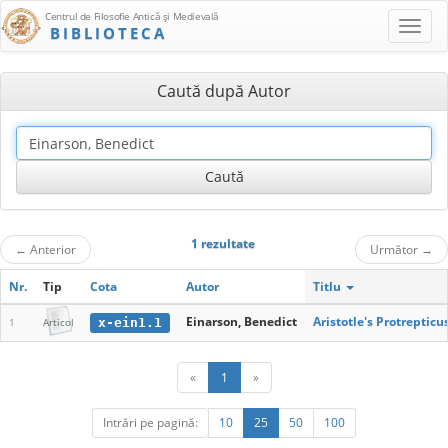
Centrul de Filosofie Antică şi Medievală
BIBLIOTECA
Caută după Autor
1 rezultate
←
Anterior
Următor
→
Nr.
Tip
Cota
Autor
Titlu
Einarson, Benedict
Aristotle's Protreptic
x-ein1.1
1
Articol
«
1
»
Intrări pe pagină:
10
25
50
100