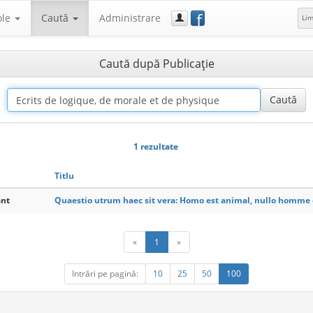
f
ole
Caută
Administrare
Li
Caută după Publicaţie
1 rezultate
Titlu
ant
Quaestio utrum haec sit vera: Homo est animal, nullo homme 
«
1
»
Intrări pe pagină:
10
25
50
100