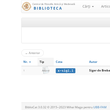
Centrul de Filosofie Antică şi Medievală
Cărţi
Artic
BIBLIOTECA
←
Anterior
Nr.
Tip
Cota
Autor
Siger de Breb
x-sig1.1
1
Articol
BiblioCat 3.0.32 © 2015‒2023 Mihai Maga pentru
UBB-FAM