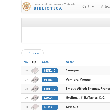
Centrul de Filosofie Antică şi Medievală
Cărţi
Artic
BIBLIOTECA
←
Anterior
Nr.
Tip
Cota
Autor
Seneque
SEN1.7
176
Carte
Verniere, Yvonne
VER6.1
177
Carte
Ernout, Alfred; Thomas, Franco
ERN1.2
178
Carte
Gosling, J. C. B.; Taylor, C. C.
GOS2.1
179
Carte
Kirk, G. S.
KIR3.1
180
Carte