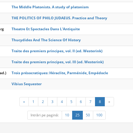
The Middle Platonists. A study of platonism
THE POLITICS OF PHILO JUDAEUS. Practice and Theory
urg
Theatre Et Spectacles Dans L'Antiquite
Thucydides And The Science Of History
Traite des premiers principes, vol. II (ed. Westerink)
Traite des premiers principes, vol. III (ed. Westerink)
ad.)
Trois présocratiques: Héraclite, Parménide, Empédocle
Vibius Sequester
«
1
2
3
4
5
6
7
8
»
Intrări pe pagină:
10
25
50
100