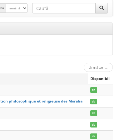
mba
Următor
→
Disponibil
da
tion philosophique et religieuse des Moralia
da
da
da
da