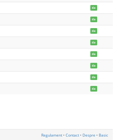
da
da
da
da
da
da
da
da
Regulament
•
Contact
•
Despre
•
Basic