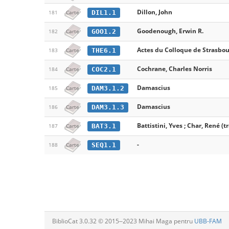
Dillon, John
DIL1.1
181
Carte
Goodenough, Erwin R.
GOO1.2
182
Carte
Actes du Colloque de Strasbo
THE6.1
183
Carte
Cochrane, Charles Norris
COC2.1
184
Carte
Damascius
DAM3.1.2
185
Carte
Damascius
DAM3.1.3
186
Carte
Battistini, Yves ; Char, René (tr
BAT3.1
187
Carte
-
SEQ1.1
188
Carte
BiblioCat 3.0.32 © 2015‒2023 Mihai Maga pentru
UBB-FAM