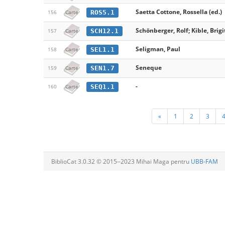
Saetta Cottone, Rossella (ed.)
ROS5.1
156
Carte
Schönberger, Rolf; Kible, Brigit
SCH12.1
157
Carte
Seligman, Paul
SEL1.1
158
Carte
Seneque
SEN1.7
159
Carte
-
SEQ1.1
160
Carte
«
1
2
3
BiblioCat 3.0.32 © 2015‒2023 Mihai Maga pentru
UBB-FAM