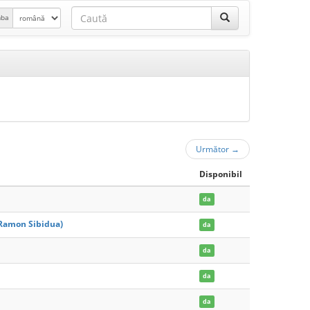
mba
Următor
→
Disponibil
da
(Ramon Sibidua)
da
da
da
da