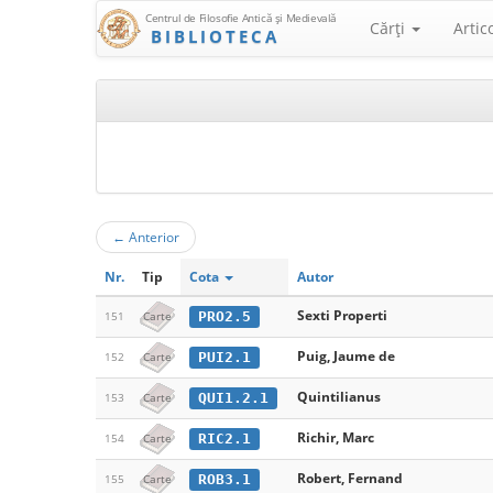
Centrul de Filosofie Antică şi Medievală
Cărţi
Artic
BIBLIOTECA
←
Anterior
Nr.
Tip
Cota
Autor
Sexti Properti
PRO2.5
151
Carte
Puig, Jaume de
PUI2.1
152
Carte
Quintilianus
QUI1.2.1
153
Carte
Richir, Marc
RIC2.1
154
Carte
Robert, Fernand
ROB3.1
155
Carte