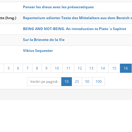
Penser les dieux avec les présocratiques
te (hrsg.)
Repertorium edierter Texte des Mittelalters aus dem Bereich
BEING AND NOT-BEING. An introduction to Plato`s Sophist
Sur la Brievete de la Vie
Vibius Sequester
4
5
6
7
8
9
10
11
12
13
14
15
16
Intrări pe pagină:
10
25
50
100