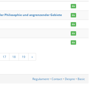
da
 der Philosophie und angrenzender Gebiete
da
da
da
da
17
18
19
»
Regulament
•
Contact
•
Despre
•
Basic