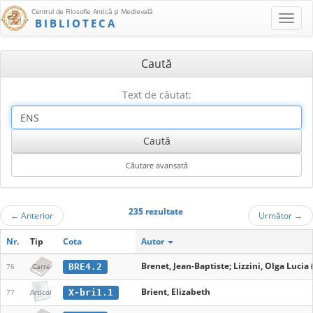
Centrul de Filosofie Antică şi Medievală
BIBLIOTECA
Caută
Text de căutat:
235 rezultate
←
Anterior
Următor
→
Nr.
Tip
Cota
Autor
Brenet, Jean-Baptiste; Lizzini, Olga Lucia 
BRE4.2
76
Carte
Brient, Elizabeth
X-bri1.1
77
Articol