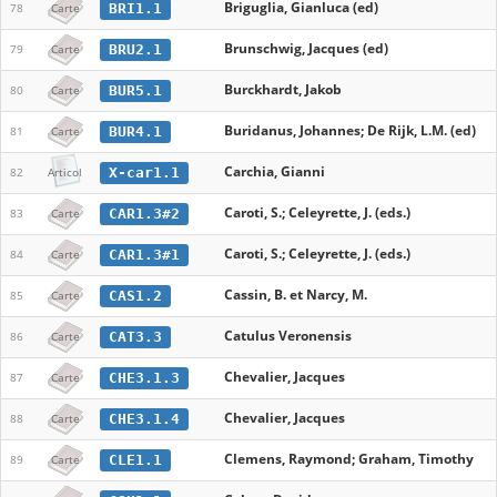
Briguglia, Gianluca (ed)
BRI1.1
78
Carte
Brunschwig, Jacques (ed)
BRU2.1
79
Carte
Burckhardt, Jakob
BUR5.1
80
Carte
Buridanus, Johannes; De Rijk, L.M. (ed)
BUR4.1
81
Carte
Carchia, Gianni
X-car1.1
82
Articol
Caroti, S.; Celeyrette, J. (eds.)
CAR1.3#2
83
Carte
Caroti, S.; Celeyrette, J. (eds.)
CAR1.3#1
84
Carte
Cassin, B. et Narcy, M.
CAS1.2
85
Carte
Catulus Veronensis
CAT3.3
86
Carte
Chevalier, Jacques
CHE3.1.3
87
Carte
Chevalier, Jacques
CHE3.1.4
88
Carte
Clemens, Raymond; Graham, Timothy
CLE1.1
89
Carte