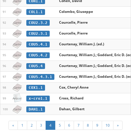
Cohen, David
COH1.1
90
Carte
Colombo, Giuseppe
COL1.1
91
Carte
Courcelle, Pierre
COU2.3.2
92
Carte
Courcelle, Pierre
COU2.3.1
93
Carte
Courtenay, William J. (ed.)
COU5.4.1
94
Carte
Courtenay, William J.; Goddard, Eric D. (ed
COU5.4.2
95
Carte
Courtenay, William J.; Goddard, Eric D. (ed
COU5.4
96
Carte
Courtenay, William J.; Goddard, Eric D. (ed
COU5.4.3.1
97
Carte
Cox, Cheryl Anne
COX1.1
98
Carte
Cross, Richard
x-cro1.1
99
Articol
Dahan, Gilbert
DAH1.1
100
Carte
«
1
2
3
4
5
6
7
8
9
10
»