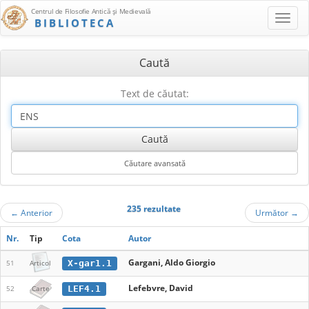
Centrul de Filosofie Antică şi Medievală
BIBLIOTECA
Caută
Text de căutat:
235 rezultate
←
Anterior
Următor
→
Nr.
Tip
Cota
Autor
Gargani, Aldo Giorgio
X-gar1.1
51
Articol
Lefebvre, David
LEF4.1
52
Carte