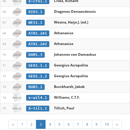
Cross, Richard
x-cro1.1
65
Articol
Diogenes Oenoandensis
DIO3.1
66
Carte
Westra, Haijo J. (ed.)
WES1.1
67
Carte
Athanasius
ATH1.2#1
68
Carte
Athanasius
ATH1.2#2
69
Carte
Johannes von Damaskus
DAM1.3
70
Carte
Georgius Acropolita
GEO1.1.1
71
Carte
Georgius Acropolita
GEO1.1.2
72
Carte
Burckhardt, Jakob
BUR5.1
73
Carte
Williams, C.T.F.
x-wil4.1
74
Articol
Tillich, Paul
X-til1.1
75
Articol
«
1
2
3
4
5
6
7
8
9
10
»