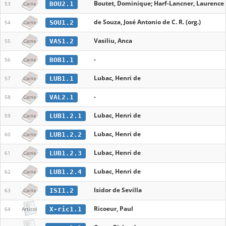
Boutet, Dominique; Harf-Lancner, Laurence
BOU2.1
53
Carte
de Souza, José Antonio de C. R. (org.)
SOU1.2
54
Carte
Vasiliu, Anca
VAS1.2
55
Carte
-
BOB1.1
56
Carte
Lubac, Henri de
LUB1.1
57
Carte
-
VAL2.1
58
Carte
Lubac, Henri de
LUB1.2.1
59
Carte
Lubac, Henri de
LUB1.2.2
60
Carte
Lubac, Henri de
LUB1.2.3
61
Carte
Lubac, Henri de
LUB1.2.4
62
Carte
Isidor de Sevilla
ISI1.2
63
Carte
Ricoeur, Paul
X-ric1.1
64
Articol