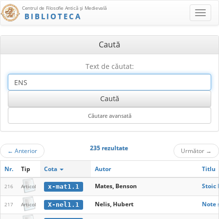
Centrul de Filosofie Antică şi Medievală
BIBLIOTECA
Caută
Text de căutat:
235 rezultate
←
Anterior
Următor
→
Nr.
Tip
Cota
Autor
Titlu
Mates, Benson
Stoic
x-mat1.1
216
Articol
Nelis, Hubert
Note 
X-nel1.1
217
Articol