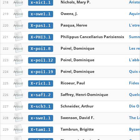
Nichols, Mary P.
Aristo
x-nic1.1
218
Articol
Owens, J.
Aquin
x-owe1.1
219
Articol
Pasqua, Herve
L'etr
X-pas1.1
220
Articol
Philippus Cancellarius Parisiensis
Summa
X-PHI3.1
221
Articol
Poirel, Dominique
Les re
X-poi1.8
222
Articol
Poirel, Dominique
L'abb
x-poi1.12
223
Articol
Poirel, Dominique
Quis 
x-poi1.19
224
Articol
Ricoeur, Paul
Fides
X-ric1.1
225
Articol
Saffrey, Henri-Dominique
Quelq
x-saf1.2
226
Articol
Schneider, Arthur
Die O
X-sch3.1
227
Articol
Swenson, David F.
The L
x-swe1.1
228
Articol
Tambrun, Brigitte
Byzan
X-tam1.1
229
Articol