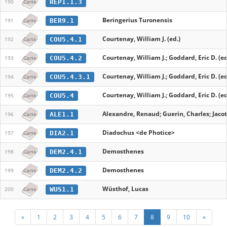
REP1.1.3
190
Carte
Beringerius Turonensis
BER9.1
191
Carte
Courtenay, William J. (ed.)
COU5.4.1
192
Carte
Courtenay, William J.; Goddard, Eric D. (ed
COU5.4.2
193
Carte
Courtenay, William J.; Goddard, Eric D. (ed
COU5.4.3.1
194
Carte
Courtenay, William J.; Goddard, Eric D. (ed
COU5.4
195
Carte
Alexandre, Renaud; Guerin, Charles; Jaco
ALE1.1
196
Carte
Diadochus <de Photice>
DIA2.1
197
Carte
Demosthenes
DEM2.4.1
198
Carte
Demosthenes
DEM2.4.2
199
Carte
Wüsthof, Lucas
WUS1.1
200
Carte
«
1
2
3
4
5
6
7
8
9
10
»