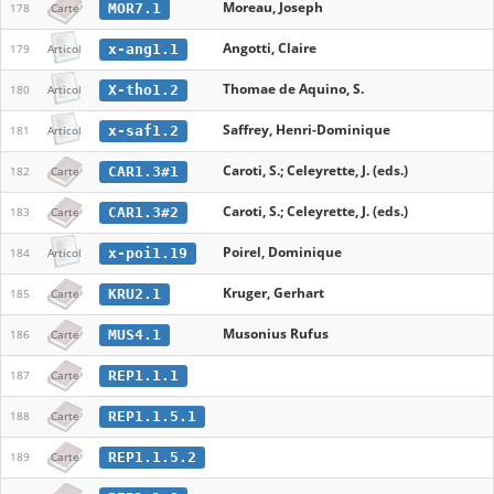
Moreau, Joseph
MOR7.1
178
Carte
Angotti, Claire
x-ang1.1
179
Articol
Thomae de Aquino, S.
X-tho1.2
180
Articol
Saffrey, Henri-Dominique
x-saf1.2
181
Articol
Caroti, S.; Celeyrette, J. (eds.)
CAR1.3#1
182
Carte
Caroti, S.; Celeyrette, J. (eds.)
CAR1.3#2
183
Carte
Poirel, Dominique
x-poi1.19
184
Articol
Kruger, Gerhart
KRU2.1
185
Carte
Musonius Rufus
MUS4.1
186
Carte
REP1.1.1
187
Carte
REP1.1.5.1
188
Carte
REP1.1.5.2
189
Carte