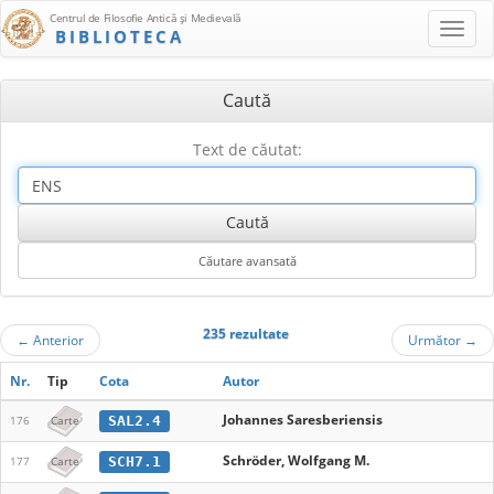
Centrul de Filosofie Antică şi Medievală
BIBLIOTECA
Caută
Text de căutat:
235 rezultate
←
Anterior
Următor
→
Nr.
Tip
Cota
Autor
Johannes Saresberiensis
SAL2.4
176
Carte
Schröder, Wolfgang M.
SCH7.1
177
Carte