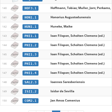
Hoffmann, Tobias; Muller, Jorn; Perkams, 
HOF3.1
140
Carte
Honorius Augustodunensis
HON1.1
141
Carte
Huneke, Maike
HUN1.1
142
Carte
Ioan Filopon, Scholten Clemens (ed.)
PHI1.1
143
Carte
Ioan Filopon, Scholten Clemens (ed.)
PHI1.2
144
Carte
Ioan Filopon, Scholten Clemens (ed.)
PHI1.3
145
Carte
Ioan Filopon, Scholten Clemens (ed.)
PHI1.5
146
Carte
Ioan Filopon; Scholten Clemens (ed.)
PHI1.4
147
Carte
Ioannes Saresberiensis
SAL2.3
148
Carte
Isidor de Sevilla
ISI1.2
149
Carte
Jan Amos Comenius
COM2.1
150
Carte