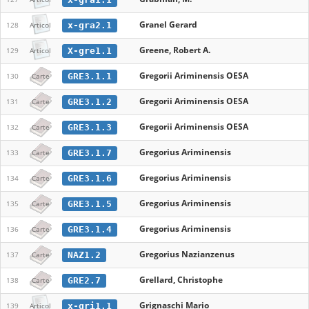
Granel Gerard
x-gra2.1
128
Articol
Greene, Robert A.
X-gre1.1
129
Articol
Gregorii Ariminensis OESA
GRE3.1.1
130
Carte
Gregorii Ariminensis OESA
GRE3.1.2
131
Carte
Gregorii Ariminensis OESA
GRE3.1.3
132
Carte
Gregorius Ariminensis
GRE3.1.7
133
Carte
Gregorius Ariminensis
GRE3.1.6
134
Carte
Gregorius Ariminensis
GRE3.1.5
135
Carte
Gregorius Ariminensis
GRE3.1.4
136
Carte
Gregorius Nazianzenus
NAZ1.2
137
Carte
Grellard, Christophe
GRE2.7
138
Carte
Grignaschi Mario
x-gri1.1
139
Articol