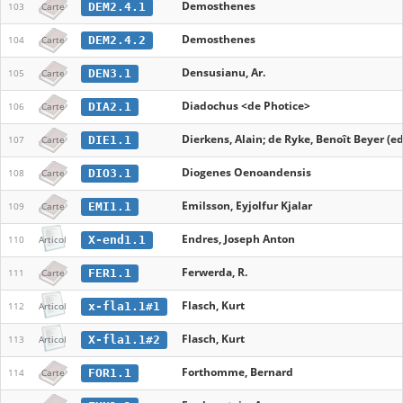
Demosthenes
DEM2.4.1
103
Carte
Demosthenes
DEM2.4.2
104
Carte
Densusianu, Ar.
DEN3.1
105
Carte
Diadochus <de Photice>
DIA2.1
106
Carte
Dierkens, Alain; de Ryke, Benoît Beyer (ed
DIE1.1
107
Carte
Diogenes Oenoandensis
DIO3.1
108
Carte
Emilsson, Eyjolfur Kjalar
EMI1.1
109
Carte
Endres, Joseph Anton
X-end1.1
110
Articol
Ferwerda, R.
FER1.1
111
Carte
Flasch, Kurt
x-fla1.1#1
112
Articol
Flasch, Kurt
X-fla1.1#2
113
Articol
Forthomme, Bernard
FOR1.1
114
Carte