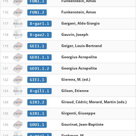
Funkenstein, Amos
FUN1.1
115
Carte
Funkenstein, Amos
FUN1.2
116
Carte
Gargani, Aldo Giorgio
X-gar1.1
117
Articol
Gauvin, Joseph
X-gau2.1
118
Articol
Geiger, Louis-Bertrand
GEI1.1
119
Carte
Georgius Acropolita
GEO1.1.1
120
Carte
Georgius Acropolita
GEO1.1.2
121
Carte
Gierens, M. (ed.)
GIE1.1
122
Carte
Gilson, Etienne
X-gil1.1
123
Articol
Giraud, Cédric; Morard, Martin (eds.)
GIR3.2
124
Carte
Girgenti, Giuseppe
GIR1.1
125
Carte
Gourinat, Jean-Baptiste
GOU1.1
126
Carte
Grabman, M.
x-gra1.1
127
Articol