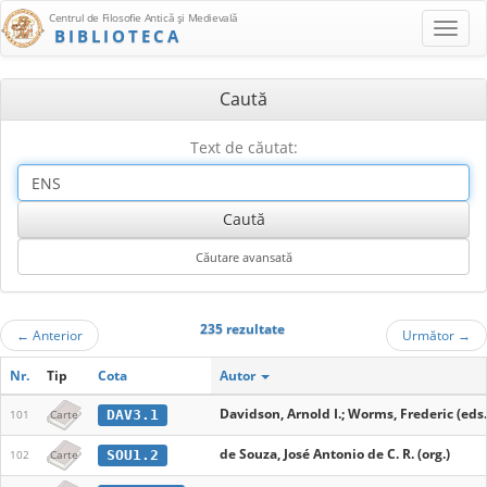
Centrul de Filosofie Antică şi Medievală
BIBLIOTECA
Caută
Text de căutat:
235 rezultate
←
Anterior
Următor
→
Nr.
Tip
Cota
Autor
Davidson, Arnold I.; Worms, Frederic (eds.
DAV3.1
101
Carte
de Souza, José Antonio de C. R. (org.)
SOU1.2
102
Carte