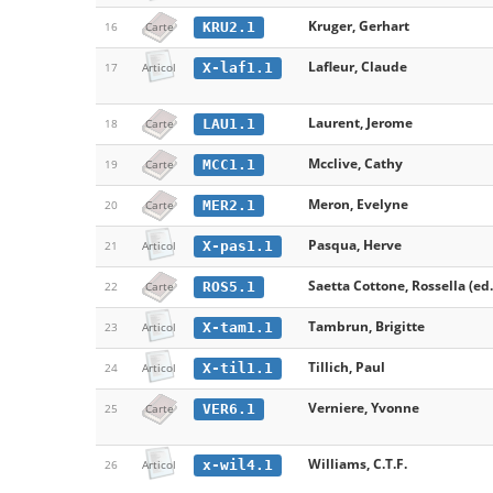
Kruger, Gerhart
KRU2.1
16
Carte
Lafleur, Claude
X-laf1.1
17
Articol
Laurent, Jerome
LAU1.1
18
Carte
Mcclive, Cathy
MCC1.1
19
Carte
Meron, Evelyne
MER2.1
20
Carte
Pasqua, Herve
X-pas1.1
21
Articol
Saetta Cottone, Rossella (ed.
ROS5.1
22
Carte
Tambrun, Brigitte
X-tam1.1
23
Articol
Tillich, Paul
X-til1.1
24
Articol
Verniere, Yvonne
VER6.1
25
Carte
Williams, C.T.F.
x-wil4.1
26
Articol