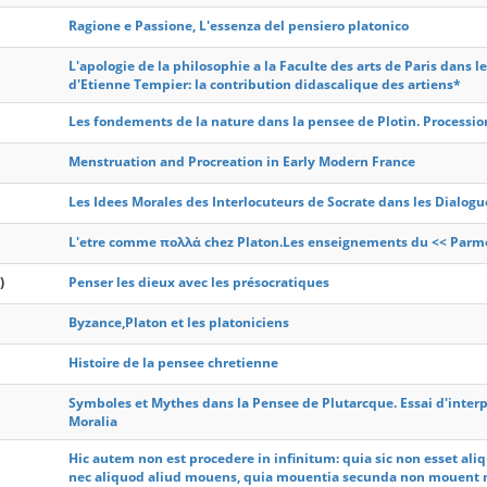
Ragione e Passione, L'essenza del pensiero platonico
L'apologie de la philosophie a la Faculte des arts de Paris dans
d'Etienne Tempier: la contribution didascalique des artiens*
Les fondements de la nature dans la pensee de Plotin. Procession
Menstruation and Procreation in Early Modern France
Les Idees Morales des Interlocuteurs de Socrate dans les Dialogu
L'etre comme πολλά chez Platon.Les enseignements du << Parme
)
Penser les dieux avec les présocratiques
Byzance,Platon et les platoniciens
Histoire de la pensee chretienne
Symboles et Mythes dans la Pensee de Plutarcque. Essai d'interp
Moralia
Hic autem non est procedere in infinitum: quia sic non esset a
nec aliquod aliud mouens, quia mouentia secunda non mouent n