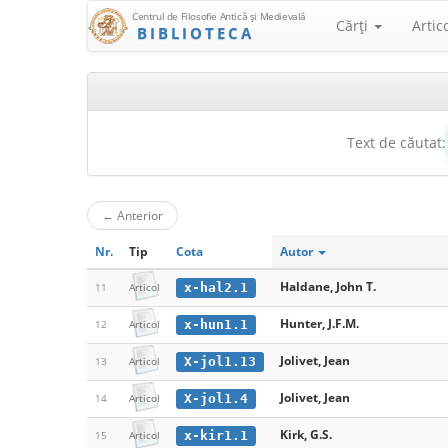
Centrul de Filosofie Antică şi Medievală
Cărţi
Artic
BIBLIOTECA
Text de căutat:
←
Anterior
Nr.
Tip
Cota
Autor
Haldane, John T.
x-hal2.1
11
Articol
Hunter, J.F.M.
x-hun1.1
12
Articol
Jolivet, Jean
X-jol1.13
13
Articol
Jolivet, Jean
X-jol1.4
14
Articol
Kirk, G.S.
x-kir1.1
15
Articol