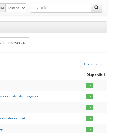
mba
Următor
→
Disponibil
da
s on Infinite Regress
da
da
'un deplacement
da
hy
da