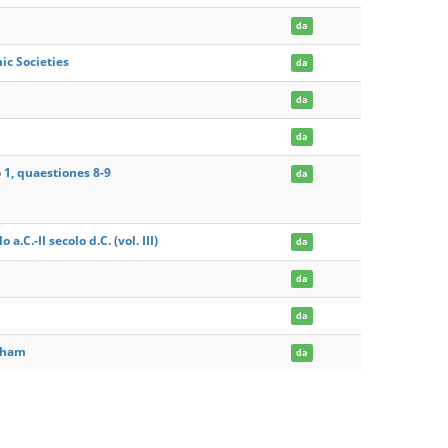
da
ic Societies
da
da
da
 1, quaestiones 8-9
da
a.C.-II secolo d.C. (vol. III)
da
da
da
ckham
da