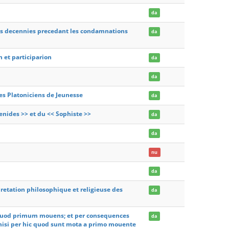
da
 les decennies precedant les condamnations
da
 et participarion
da
da
es Platoniciens de Jeunesse
da
nides >> et du << Sophiste >>
da
da
nu
da
retation philosophique et religieuse des
da
liquod primum mouens; et per consequences
da
isi per hic quod sunt mota a primo mouente