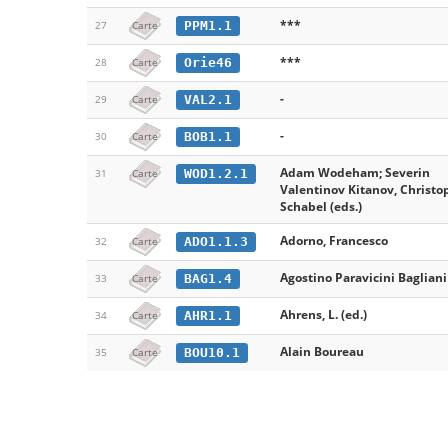
***
PPM1.1
27
Carte
***
Orie46
28
Carte
-
VAL2.1
29
Carte
-
BOB1.1
30
Carte
Adam Wodeham; Severin
WOD1.2.1
31
Carte
Valentinov Kitanov, Christo
Schabel (eds.)
Adorno, Francesco
ADO1.1.3
32
Carte
Agostino Paravicini Bagliani 
BAG1.4
33
Carte
Ahrens, L. (ed.)
AHR1.1
34
Carte
Alain Boureau
BOU10.1
35
Carte