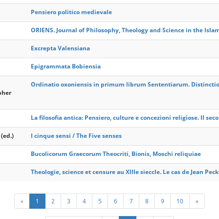
Pensiero politico medievale
ORIENS. Journal of Philosophy, Theology and Science in the Islam
Excrepta Valensiana
Epigrammata Bobiensia
Ordinatio oxoniensis in primum librum Sententiarum. Distinctio
pher
La filosofia antica: Pensiero, culture e concezioni religiose. II secolo 
(ed.)
I cinque sensi / The Five senses
Bucolicorum Graecorum Theocriti, Bionis, Moschi reliquiae
Theologie, science et censure au XIIIe sieccle. Le cas de Jean Pe
«
1
2
3
4
5
6
7
8
9
10
»