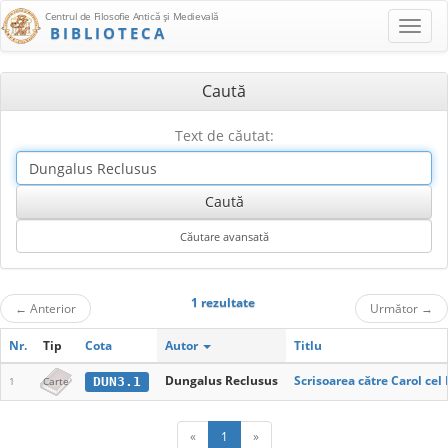
Centrul de Filosofie Antică şi Medievală
BIBLIOTECA
Caută
Text de căutat:
1 rezultate
←
Anterior
Următor
→
Nr.
Tip
Cota
Autor
Titlu
Dungalus Reclusus
Scrisoarea către Carol cel
DUN3.1
1
Carte
«
1
»