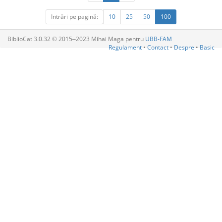
Intrări pe pagină:
10
25
50
100
BiblioCat 3.0.32 © 2015‒2023 Mihai Maga pentru
UBB-FAM
Regulament
•
Contact
•
Despre
•
Basic