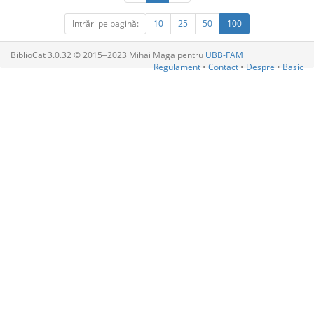
Intrări pe pagină:
10
25
50
100
BiblioCat 3.0.32 © 2015‒2023 Mihai Maga pentru
UBB-FAM
Regulament
•
Contact
•
Despre
•
Basic