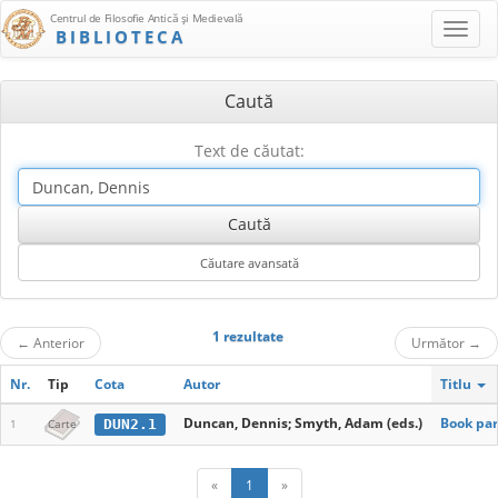
Centrul de Filosofie Antică şi Medievală
BIBLIOTECA
Caută
Text de căutat:
1 rezultate
←
Anterior
Următor
→
Nr.
Tip
Cota
Autor
Titlu
Duncan, Dennis; Smyth, Adam (eds.)
Book par
DUN2.1
1
Carte
«
1
»