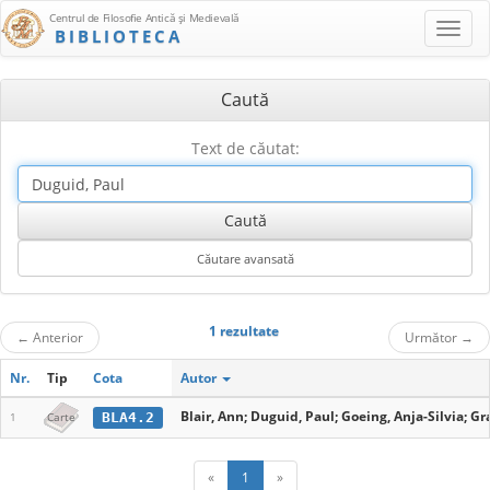
Centrul de Filosofie Antică şi Medievală
BIBLIOTECA
Caută
Text de căutat:
1 rezultate
←
Anterior
Următor
→
Nr.
Tip
Cota
Autor
Blair, Ann; Duguid, Paul; Goeing, Anja-Silvia; Gr
BLA4.2
1
Carte
«
1
»