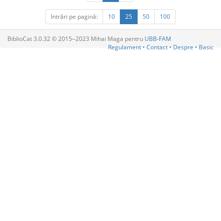
Intrări pe pagină:
10
25
50
100
BiblioCat 3.0.32 © 2015‒2023 Mihai Maga pentru
UBB-FAM
Regulament
•
Contact
•
Despre
•
Basic