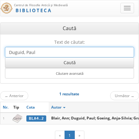
Centrul de Filosofie Antică şi Medievală
BIBLIOTECA
Caută
Text de căutat:
1 rezultate
←
Anterior
Următor
→
Nr.
Tip
Cota
Autor
Blair, Ann; Duguid, Paul; Goeing, Anja-Silvia; Gr
BLA4.2
1
Carte
«
1
»