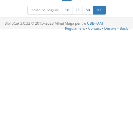
Intrări pe pagină:
10
25
50
100
BiblioCat 3.0.32 © 2015‒2023 Mihai Maga pentru
UBB-FAM
Regulament
•
Contact
•
Despre
•
Basic