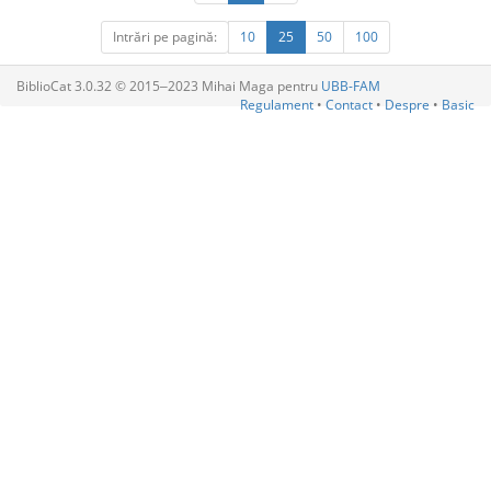
Intrări pe pagină:
10
25
50
100
BiblioCat 3.0.32 © 2015‒2023 Mihai Maga pentru
UBB-FAM
Regulament
•
Contact
•
Despre
•
Basic