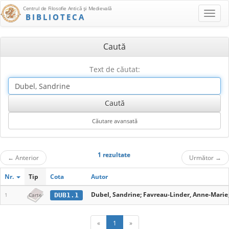
Centrul de Filosofie Antică şi Medievală
BIBLIOTECA
Caută
Text de căutat:
1 rezultate
←
Anterior
Următor
→
Nr.
Tip
Cota
Autor
Dubel, Sandrine; Favreau-Linder, Anne-Marie;
DUB1.1
1
Carte
«
1
»