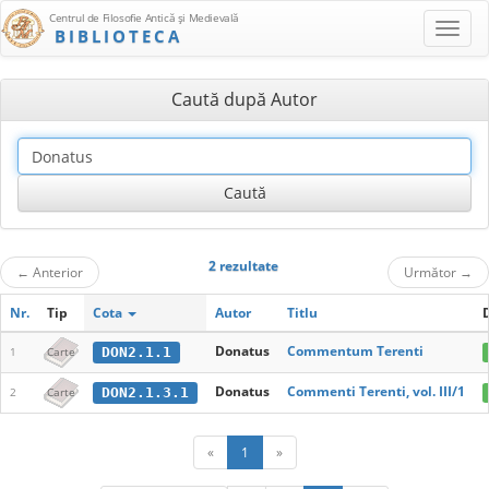
Centrul de Filosofie Antică şi Medievală
BIBLIOTECA
Caută după Autor
2 rezultate
←
Anterior
Următor
→
Nr.
Tip
Cota
Autor
Titlu
Donatus
Commentum Terenti
DON2.1.1
1
Carte
Donatus
Commenti Terenti, vol. III/1
DON2.1.3.1
2
Carte
«
1
»