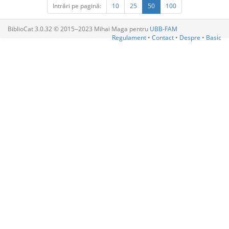
Intrări pe pagină:
10
25
50
100
BiblioCat 3.0.32 © 2015‒2023 Mihai Maga pentru
UBB-FAM
Regulament
•
Contact
•
Despre
•
Basic