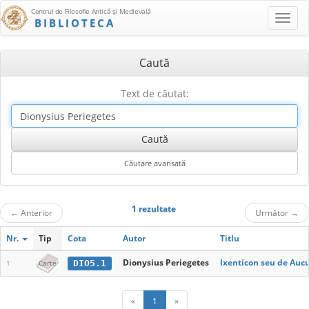
Centrul de Filosofie Antică şi Medievală
BIBLIOTECA
Caută
Text de căutat:
1 rezultate
←
Anterior
Următor
→
Nr.
Tip
Cota
Autor
Titlu
Dionysius Periegetes
Ixenticon seu de Aucu
DIO5.1
1
Carte
«
1
»