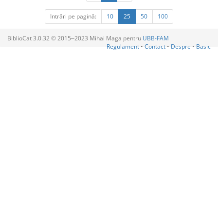
Intrări pe pagină:
10
25
50
100
BiblioCat 3.0.32 © 2015‒2023 Mihai Maga pentru
UBB-FAM
Regulament
•
Contact
•
Despre
•
Basic