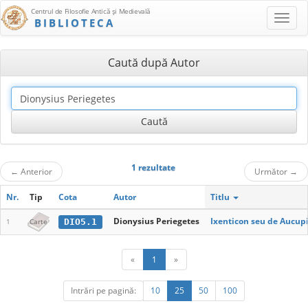
Centrul de Filosofie Antică şi Medievală
BIBLIOTECA
Caută după Autor
1 rezultate
←
Anterior
Următor
→
Nr.
Tip
Cota
Autor
Titlu
Dionysius Periegetes
Ixenticon seu de Aucupi
DIO5.1
1
Carte
«
1
»
Intrări pe pagină:
10
25
50
100