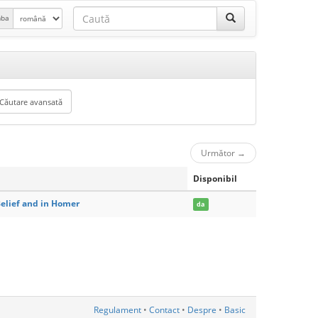
mba
Următor
→
Disponibil
Belief and in Homer
da
Regulament
•
Contact
•
Despre
•
Basic