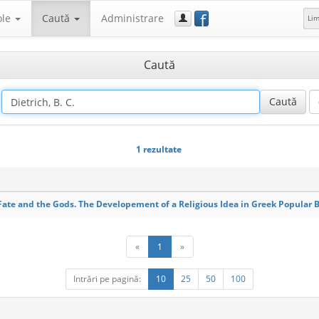
f
ole
Caută
Administrare
Li
Caută
1 rezultate
Fate and the Gods. The Developement of a Religious Idea in Greek Popular 
«
1
»
Intrări pe pagină:
10
25
50
100