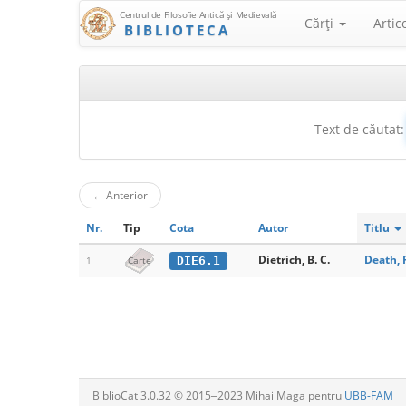
Centrul de Filosofie Antică şi Medievală
Cărţi
Artic
BIBLIOTECA
Text de căutat:
←
Anterior
Nr.
Tip
Cota
Autor
Titlu
Dietrich, B. C.
Death, 
DIE6.1
1
Carte
BiblioCat 3.0.32 © 2015‒2023 Mihai Maga pentru
UBB-FAM