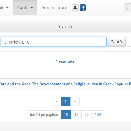
f
ole
Caută
Administrare
Li
Caută
1 rezultate
Fate and the Gods. The Developement of a Religious Idea in Greek Popular 
«
1
»
Intrări pe pagină:
10
25
50
100