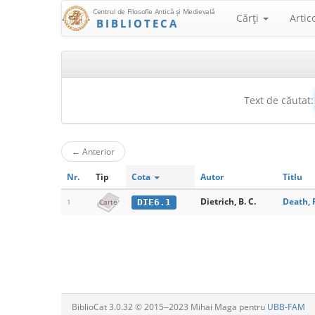
Centrul de Filosofie Antică şi Medievală
Cărţi
Artic
BIBLIOTECA
Text de căutat:
←
Anterior
Nr.
Tip
Cota
Autor
Titlu
Dietrich, B. C.
Death, 
DIE6.1
1
Carte
BiblioCat 3.0.32 © 2015‒2023 Mihai Maga pentru
UBB-FAM