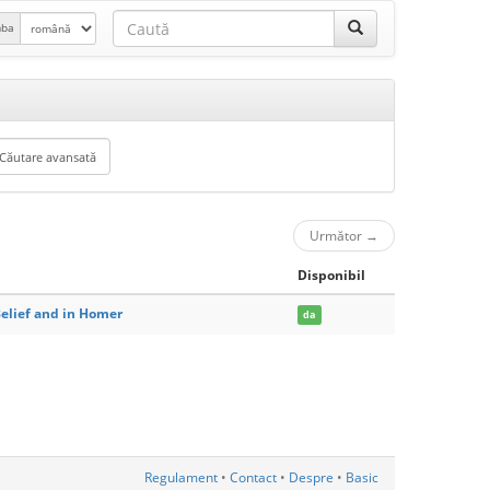
mba
Următor
→
Disponibil
Belief and in Homer
da
Regulament
•
Contact
•
Despre
•
Basic