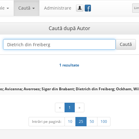
f
ole
Caută
Administrare
Li
Caută după Autor
1 rezultate
s; Avicenna; Averroes; Siger din Brabant; Dietrich din Freiberg; Ockham, Wi
«
1
»
Intrări pe pagină:
10
25
50
100