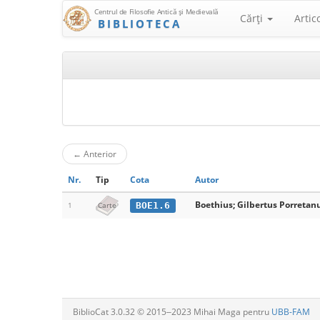
Centrul de Filosofie Antică şi Medievală
Cărţi
Artic
BIBLIOTECA
←
Anterior
Nr.
Tip
Cota
Autor
Boethius; Gilbertus Porretanu
BOE1.6
1
Carte
BiblioCat 3.0.32 © 2015‒2023 Mihai Maga pentru
UBB-FAM