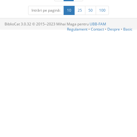
Intrări pe pagină:
10
25
50
100
BiblioCat 3.0.32 © 2015‒2023 Mihai Maga pentru
UBB-FAM
Regulament
•
Contact
•
Despre
•
Basic