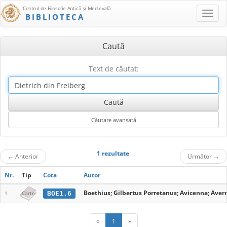
Centrul de Filosofie Antică şi Medievală
BIBLIOTECA
Caută
Text de căutat:
1 rezultate
←
Anterior
Următor
→
Nr.
Tip
Cota
Autor
Boethius; Gilbertus Porretanus; Avicenna; Averr
BOE1.6
1
Carte
«
1
»