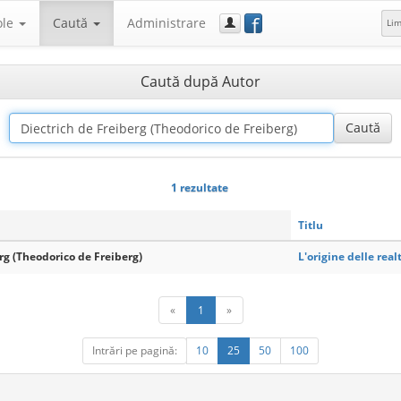
f
ole
Caută
Administrare
Li
Caută după Autor
1 rezultate
Titlu
rg (Theodorico de Freiberg)
L'origine delle rea
«
1
»
Intrări pe pagină:
10
25
50
100