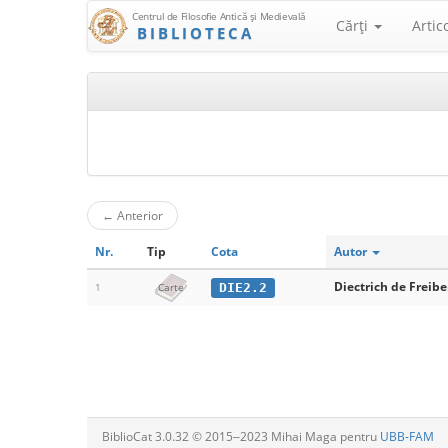
Centrul de Filosofie Antică şi Medievală
Cărţi
Artic
BIBLIOTECA
←
Anterior
Nr.
Tip
Cota
Autor
Diectrich de Freibe
DIE2.2
1
Carte
BiblioCat 3.0.32 © 2015‒2023 Mihai Maga pentru
UBB-FAM