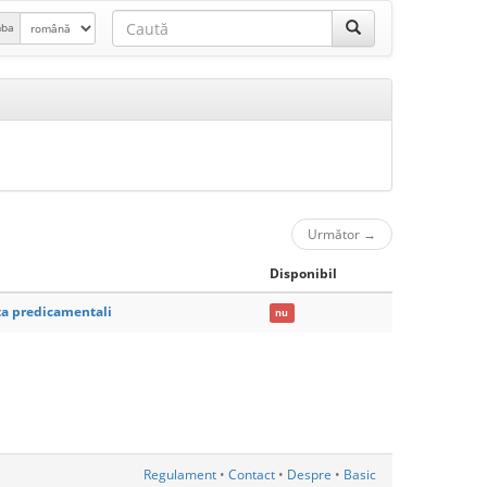
mba
Următor
→
Disponibil
lta predicamentali
nu
Regulament
•
Contact
•
Despre
•
Basic