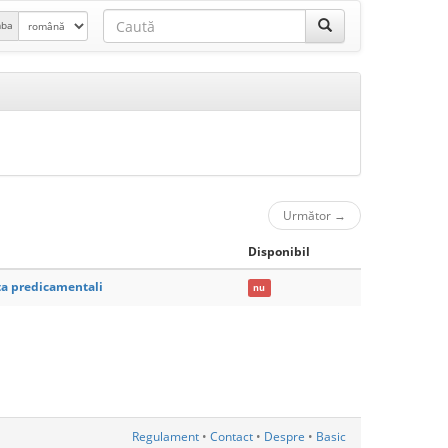
mba
Următor
→
Disponibil
lta predicamentali
nu
Regulament
•
Contact
•
Despre
•
Basic