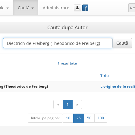
f
ole
Caută
Administrare
Li
Caută după Autor
1 rezultate
Titlu
rg (Theodorico de Freiberg)
L'origine delle rea
«
1
»
Intrări pe pagină:
10
25
50
100