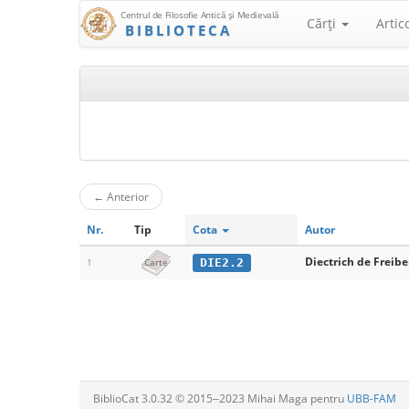
Centrul de Filosofie Antică şi Medievală
Cărţi
Artic
BIBLIOTECA
←
Anterior
Nr.
Tip
Cota
Autor
Diectrich de Freibe
DIE2.2
1
Carte
BiblioCat 3.0.32 © 2015‒2023 Mihai Maga pentru
UBB-FAM