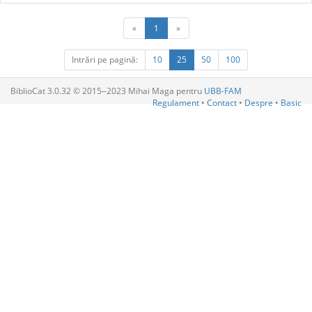
«
1
»
Intrări pe pagină:
10
25
50
100
BiblioCat 3.0.32 © 2015‒2023 Mihai Maga pentru
UBB-FAM
Regulament
•
Contact
•
Despre
•
Basic