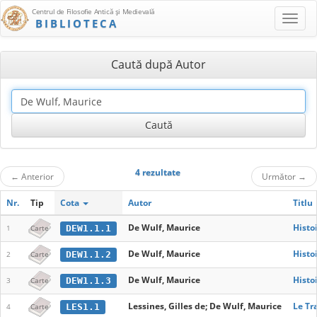
Centrul de Filosofie Antică şi Medievală
BIBLIOTECA
Caută după Autor
4 rezultate
←
Anterior
Următor
→
Nr.
Tip
Cota
Autor
Titlu
De Wulf, Maurice
Histo
DEW1.1.1
1
Carte
De Wulf, Maurice
Histo
DEW1.1.2
2
Carte
De Wulf, Maurice
Histo
DEW1.1.3
3
Carte
Lessines, Gilles de; De Wulf, Maurice
Le Tr
LES1.1
4
Carte