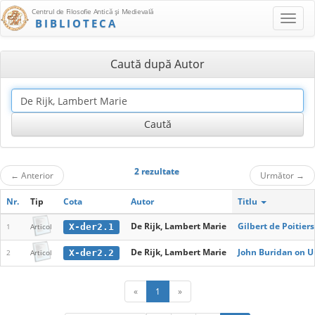
Centrul de Filosofie Antică şi Medievală
BIBLIOTECA
Caută după Autor
2 rezultate
←
Anterior
Următor
→
Nr.
Tip
Cota
Autor
Titlu
De Rijk, Lambert Marie
Gilbert de Poitie
X-der2.1
1
Articol
De Rijk, Lambert Marie
John Buridan on U
X-der2.2
2
Articol
«
1
»