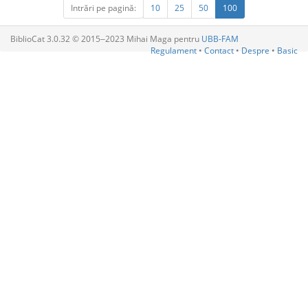
Intrări pe pagină:
10
25
50
100
BiblioCat 3.0.32 © 2015‒2023 Mihai Maga pentru
UBB-FAM
Regulament
•
Contact
•
Despre
•
Basic