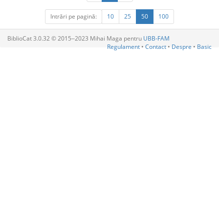
Intrări pe pagină:
10
25
50
100
BiblioCat 3.0.32 © 2015‒2023 Mihai Maga pentru
UBB-FAM
Regulament
•
Contact
•
Despre
•
Basic