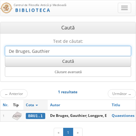
Centrul de Filosofie Antică şi Medievală
BIBLIOTECA
Caută
Text de căutat:
1 rezultate
←
Anterior
Următor
→
Nr.
Tip
Cota
Autor
Titlu
De Bruges, Gauthier; Longpre, E
Quaestiones 
BRU1.1
1
Carte
«
1
»