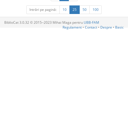
Intrări pe pagină:
10
25
50
100
BiblioCat 3.0.32 © 2015‒2023 Mihai Maga pentru
UBB-FAM
Regulament
•
Contact
•
Despre
•
Basic