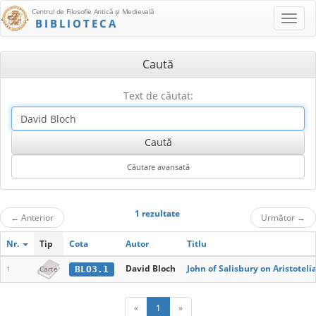
Centrul de Filosofie Antică şi Medievală
BIBLIOTECA
Caută
Text de căutat:
1 rezultate
←
Anterior
Următor
→
Nr.
Tip
Cota
Autor
Titlu
David Bloch
John of Salisbury on Aristoteli
BLO3.1
1
Carte
«
1
»