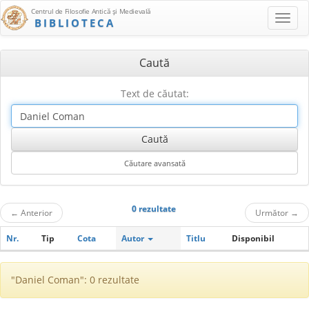
Centrul de Filosofie Antică şi Medievală
BIBLIOTECA
Caută
Text de căutat:
0 rezultate
←
Anterior
Următor
→
Nr.
Tip
Cota
Autor
Titlu
Disponibil
"Daniel Coman": 0 rezultate