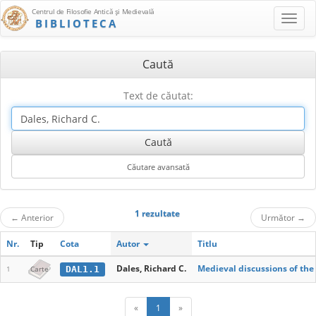
Centrul de Filosofie Antică şi Medievală
BIBLIOTECA
Caută
Text de căutat:
1 rezultate
←
Anterior
Următor
→
Nr.
Tip
Cota
Autor
Titlu
Dales, Richard C.
Medieval discussions of the 
DAL1.1
1
Carte
«
1
»