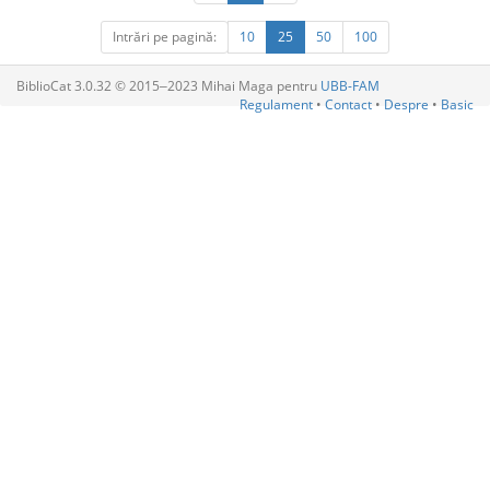
Intrări pe pagină:
10
25
50
100
BiblioCat 3.0.32 © 2015‒2023 Mihai Maga pentru
UBB-FAM
Regulament
•
Contact
•
Despre
•
Basic