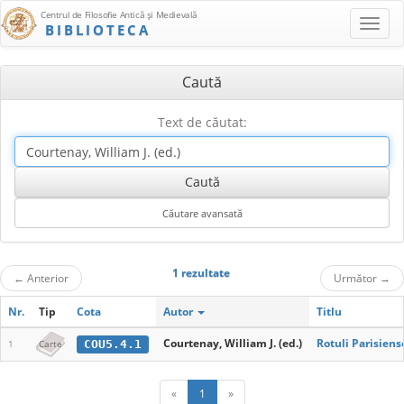
Centrul de Filosofie Antică şi Medievală
BIBLIOTECA
Caută
Text de căutat:
1 rezultate
←
Anterior
Următor
→
Nr.
Tip
Cota
Autor
Titlu
Courtenay, William J. (ed.)
Rotuli Parisiens
COU5.4.1
1
Carte
«
1
»