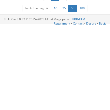
Intrări pe pagină:
10
25
50
100
BiblioCat 3.0.32 © 2015‒2023 Mihai Maga pentru
UBB-FAM
Regulament
•
Contact
•
Despre
•
Basic