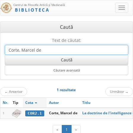
Centrul de Filosofie Antică şi Medievală
BIBLIOTECA
Caută
Text de căutat:
1 rezultate
←
Anterior
Următor
→
Nr.
Tip
Cota
Autor
Titlu
Corte, Marcel de
La doctrine de l'intelligence
COR2.1
1
Carte
«
1
»