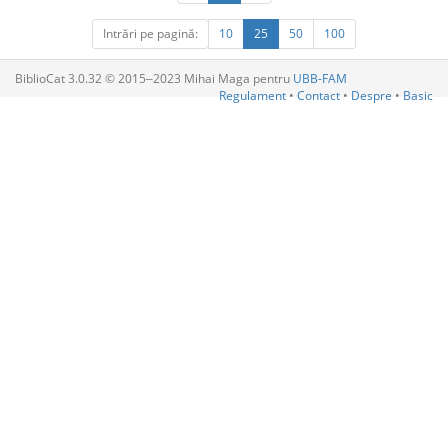
Intrări pe pagină:
10
25
50
100
BiblioCat 3.0.32 © 2015‒2023 Mihai Maga pentru
UBB-FAM
Regulament
•
Contact
•
Despre
•
Basic